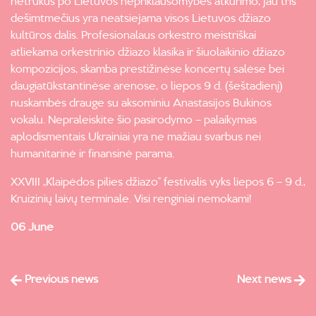
netrukus po Lietuvos nepriklausomybės atkūrimo, jau tris
dešimtmečius yra neatsiejama visos Lietuvos džiazo
kultūros dalis. Profesionalaus orkestro meistriškai
atliekama orkestrinio džiazo klasika ir šiuolaikinio džiazo
kompozicijos, skamba prestižinėse koncertų salėse bei
daugiatūkstantinėse arenose, o liepos 9 d. (šeštadienį)
nuskambės drauge su aksominiu Anastasijos Bukinos
vokalu. Nepraleiskite šio pasirodymo – palaikymas
aplodismentais Ukrainiai yra ne mažiau svarbus nei
humanitarinė ir finansinė parama.
XXVIII „Klaipėdos pilies džiazo“ festivalis vyks liepos 6 – 9 d.,
Kruizinių laivų terminale. Visi renginiai nemokami!
06 June
Previous news
Next news