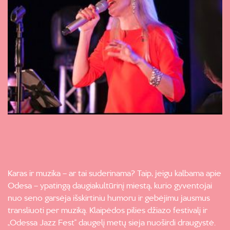
Karas ir muzika – ar tai suderinama? Taip, jeigu kalbama apie
Odesa – ypatingą daugiakultūrinį miestą, kurio gyventojai
nuo seno garsėja išskirtiniu humoru ir gebėjimu jausmus
transliuoti per muziką. Klaipėdos pilies džiazo festivalį ir
„Odessa Jazz Fest“ daugelį metų sieja nuoširdi draugystė.