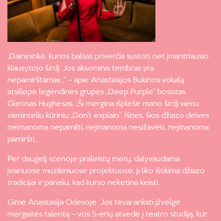
„Dainininkė, kurios balsas priverčia sustoti net įmantriausio
klausytojo širdį. Jos aksominis tembras yra
nepamirštamas…“ – apie Anastasijos Bukinos vokalą
atsiliepė legendinės grupės „Deep Purple“ bosistas
Glennas Hughesas. „Ši mergina išplėšė mano širdį vienu
vieninteliu kūriniu „Don’t explain”. Išties, šios džiazo deivės
neimanoma nepamilti, neįmanoma nesižavėti, neįmanoma
pamiršti…
Per daugelį scenoje praleistų metų, dalyvaudama
įvairiuose muzikiniuose projektuose, ji liko ištikima džiazo
tradicijai ir panašu, kad kurso neketina keisti.
Gimė Anastasija Odesoje. Jos tėvai anksti įžvelgė
mergaitės talentą – vos 5-erių atvedė į teatro studiją, kur