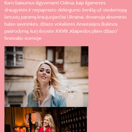
Karo baisumus išgyvenanti Odesa, kaip ilgametės
draugystės ir nepaprasto dėkingumo ženklą už visokeriopą
lietuvių paramą kraujuojančiai Ukrainai, dovanoja aksominio
balso savininkės, džiazo vokalistės Anastasijos Bukinos
pasirodymą, kurį išvysite XXVIII „Klaipėdos pilies džiazo“
festivalio scenoje.