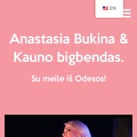
EN
Anastasia Bukina &
Kauno bigbendas.
Su meile iš Odesos!