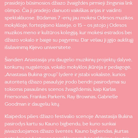
prasidėjo būsimosios džiazo žvaigždės pirmieji žingsniai link
olimpo. Čia ji pradėjo dainuoti vaikiškas arijas ir vaidinti
spektakliuose. Būdamas 7 -erių jau mokėsi Odesos muzikos
mokykloje, fortepijono klasėje, o 15 – os įstojo į Odesos
muzikos meno ir kultūros kolegiją, kur mokėsi estrados bei
džiazo vokalo ir baigė su pagyrimu. Dar vėliau ji įgijo aukštąjį
išsilavinimą Kijevo universitete.
Šiandien Anastasija yra daugelio muzikinių projektų dalyvė,
konkursų nugalėtoja, vokalo mokyklos įkūrėja ir pedagogė,
„Anastasia Bukina group“ lyderė ir įstabi vokalistė, kurios
autoritetą džiazo pasaulyje įrodo bendri pasirodymai su
tokiomis pasaulinės scenos žvaigždėmis, kaip Karlas
Friersonas, Frankas Parkeris, Ray Brownas, Gabrielle
Goodman ir daugeliu kitų.
Klaipėdos pilies džiazo festivalio scenoje Anastasija Bukina
pasirodys kartu su Kauno bigbendu, be kurio sunkiai
įsivaizduojamos džiazo šventės. Kauno bigbendas, įkurtas