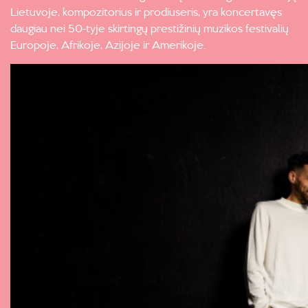
Lietuvoje, kompozitorius ir prodiuseris, yra koncertavęs
daugiau nei 50-tyje skirtingų prestižinių muzikos festivalių
Europoje, Afrikoje, Azijoje ir Amerikoje.