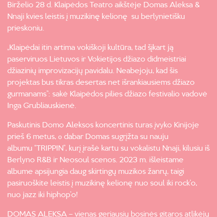
Birželio 28 d. Klaipėdos Teatro aikštėje Domas Aleksa &
Nnaji kvies leistis į muzikinę kelionę su berlynietišku
prieskoniu.
„Klaipėdai itin artima vokiškoji kultūra, tad šįkart ją
paserviruos Lietuvos ir Vokietijos džiazo didmeistriai
džiazinių improvizacijų pavidalu. Neabejoju, kad šis
projektas bus tikras desertas net išrankiausiems džiazo
gurmanams”: sakė Klaipėdos pilies džiazo festivalio vadovė
Inga Grubliauskienė.
Paskutinis Domo Aleksos koncertinis turas įvyko Kinijoje
prieš 6 metus, о dabar Domas sugrįžta su nauju
albumu “TRIPPIN”, kurį įrašė kartu su vokalistu Nnaji, kilusiu iš
Berlyno R&B ir Neosoul scenos. 2023 m. išleistame
albume apsijungia daug skirtingų muzikos žanrų, taigi
pasiruoškite leistis į muzikinę kelionę nuo soul iki rock’o,
nuo jazz iki hiphop’o!
DOMAS ALEKSA – vienas geriausių bosinės gitaros atlikėjų