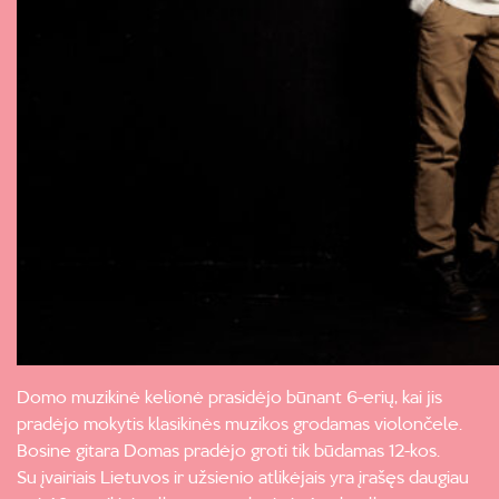
Domo muzikinė kelionė prasidėjo būnant 6-erių, kai jis
pradėjo mokytis klasikinės muzikos grodamas violončele.
Bosine gitara Domas pradėjo groti tik būdamas 12-kos.
Su įvairiais Lietuvos ir užsienio atlikėjais yra įrašęs daugiau