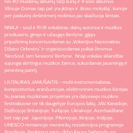
nei 40 muzikinių albumų tarp kurių ir 4 solo albumus.
Vilniuje Domas taip pat yra įkūręs ir „Boso mokyklą”, kurioje
per paskutinį dešimtmetį mokinius jau skaičiuoja šimtais.
NNAJI – soul ir R’n’B vokalistas, dainų autorius ir muzikos
prodiuseris, gimęs ir užaugęs Berlyne, įgijęs
pripažinimą koncertuodamas su „Vokietijos Nacionaliniu
Džiazo Orkestru” ir organizuodamas puikiai žinomus
‘NeoSoul Jam Sessions’ Berlyne. Nnaji vokalas sklandžiai
sujungia skirtingus muzikos žanrus, sukurdamas jausmingą ir
įsimintiną patirtį.
LIUTAURAS JANUŠAITIS – multi-instrumentalistas,
kompozitorius, aranžuotojas, elektroninės muzikos kūrėjas.
Su įvairiais muzikiniais projektais yra dalyvavęs muzikos
festivaliuose ne tik daugelyje Europos šalių, JAV, Kanadoje,
Didžiojoje Britanijoje, Turkijoje, Ukrainoje, Azerbaidžane
bet taip pat Japonijoje, P.Korėjoje, Kinijoje, Indijoje,
UNESCO remiamoje menininkų rezidencijos programoje
Brazilijoje. Penkerius metu dirbo Kauno bigbendo vyr.