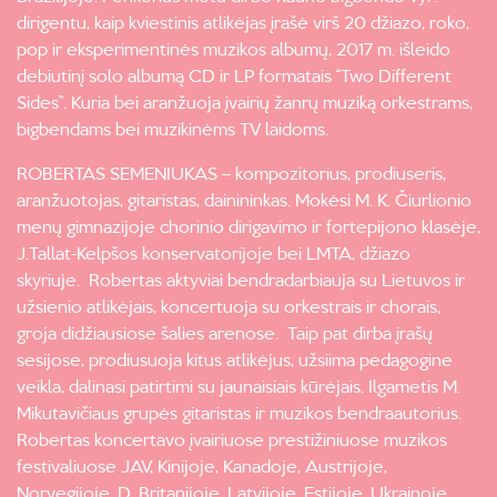
dirigentu, kaip kviestinis atlikėjas įrašė virš 20 džiazo, roko,
pop ir eksperimentinės muzikos albumų, 2017 m. išleido
debiutinį solo albumą CD ir LP formatais “Two Different
Sides”. Kuria bei aranžuoja įvairių žanrų muziką orkestrams,
bigbendams bei muzikinėms TV laidoms.
ROBERTAS SEMENIUKAS – kompozitorius, prodiuseris,
aranžuotojas, gitaristas, dainininkas. Mokėsi M. K. Čiurlionio
menų gimnazijoje chorinio dirigavimo ir fortepijono klasėje,
J.Tallat-Kelpšos konservatorijoje bei LMTA, džiazo
skyriuje. Robertas aktyviai bendradarbiauja su Lietuvos ir
užsienio atlikėjais, koncertuoja su orkestrais ir chorais,
groja didžiausiose šalies arenose. Taip pat dirba įrašų
sesijose, prodiusuoja kitus atlikėjus, užsiima pedagogine
veikla, dalinasi patirtimi su jaunaisiais kūrėjais. Ilgametis M.
Mikutavičiaus grupės gitaristas ir muzikos bendraautorius.
Robertas koncertavo įvairiuose prestižiniuose muzikos
festivaliuose JAV, Kinijoje, Kanadoje, Austrijoje,
Norvegijoje, D. Britanijoje, Latvijoje, Estijoje, Ukrainoje,