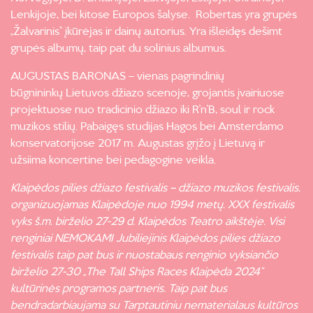
Lenkijoje, bei kitose Europos šalyse. Robertas yra grupės
„Žalvarinis” įkūrėjas ir dainų autorius. Yra išleidęs dešimt
grupės albumų, taip pat du solinius albumus.
AUGUSTAS BARONAS – vienas pagrindinių
būgnininkų Lietuvos džiazo scenoje, grojantis įvairiuose
projektuose nuo tradicinio džiazo iki R’n’B, soul ir rock
muzikos stilių. Pabaigęs studijas Hagos bei Amsterdamo
konservatorijose 2017 m. Augustas grįžo į Lietuvą ir
užsiima koncertine bei pedagogine veikla.
Klaipėdos pilies džiazo festivalis – džiazo muzikos festivalis,
organizuojamas Klaipėdoje nuo 1994 metų. XXX festivalis
vyks š.m. birželio 27-29 d. Klaipėdos Teatro aikštėje. Visi
renginiai NEMOKAMI Jubiliejinis Klaipėdos pilies džiazo
festivalis taip pat bus ir nuostabaus renginio vyksiančio
birželio 27-30 „The Tall Ships Races Klaipėda 2024“
kultūrinės programos partneris. Taip pat bus
bendradarbiaujama su Tarptautiniu nematerialaus kultūros