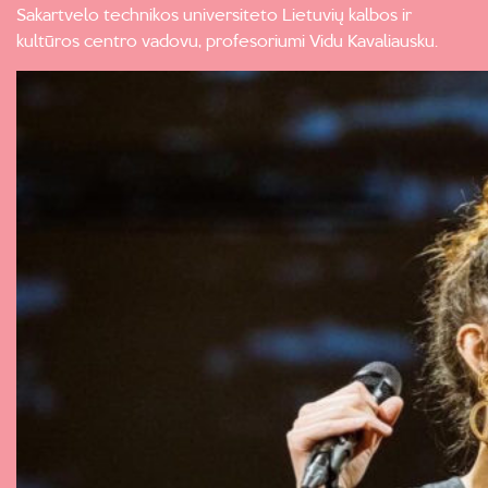
Sakartvelo technikos universiteto Lietuvių kalbos ir
kultūros centro vadovu, profesoriumi Vidu Kavaliausku.