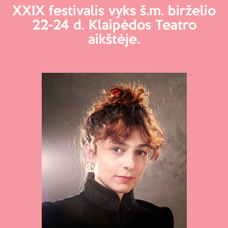
XXIX festivalis vyks š.m. birželio
22-24 d. Klaipėdos Teatro
aikštėje.