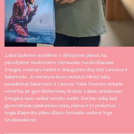
„Labai laukėme susitikimo ir dėliojome planus, ką
parodysime studentams. Geriausias, nuoširdžiausias
žmogus, nutiesęs meilės ir draugystės tiltą tarp Lietuvos ir
Sakartvelo. Jo iniciatyva buvo atstatyti tikrieji šalių
pavadinimai Sakartvelo ir Lietuva. Tokie žmonės niekada
nemiršta, jie gyvi išlieka mūsų širdyse. Labiau atsidavusio
žmogaus savo veiklai neteko sutikti. Darysiu viską, kad
įgyvendinčiau paskutinius mūsų planus ir jo prašymus“, –
teigia Klaipėdos pilies džiazo festivalio vadovė Inga
Grubliauskienė.
______________________________________________________