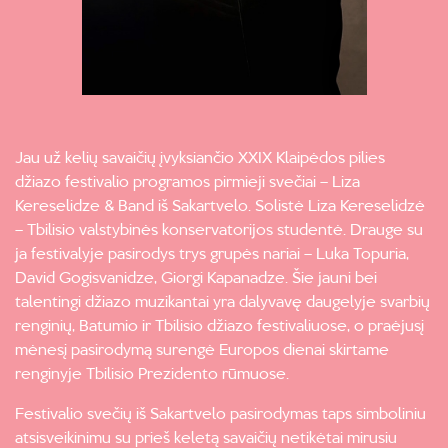
Jau už kelių savaičių įvyksiančio XXIX Klaipėdos pilies
džiazo festivalio programos pirmieji svečiai – Liza
Kereselidze & Band iš Sakartvelo. Solistė Liza Kereselidzė
– Tbilisio valstybinės konservatorijos studentė. Drauge su
ja festivalyje pasirodys trys grupės nariai – Luka Topuria,
David Gogisvanidze, Giorgi Kapanadze. Šie jauni bei
talentingi džiazo muzikantai yra dalyvavę daugelyje svarbių
renginių, Batumio ir Tbilisio džiazo festivaliuose, o praėjusį
mėnesį pasirodymą surengė Europos dienai skirtame
renginyje Tbilisio Prezidento rūmuose.
Festivalio svečių iš Sakartvelo pasirodymas taps simboliniu
atsisveikinimu su prieš keletą savaičių netikėtai mirusiu