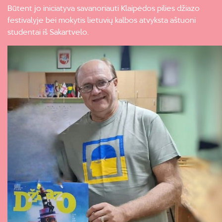
Būtent jo iniciatyva savanoriauti Klaipėdos pilies džiazo
festivalyje bei mokytis lietuvių kalbos atvyksta aštuoni
studentai iš Sakartvelo.