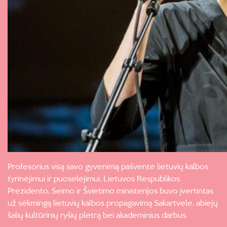
Profesorius visą savo gyvenimą pašventė lietuvių kalbos
tyrinėjimui ir puoselėjimui, Lietuvos Respublikos
Prezidento, Seimo ir Švietimo ministerijos buvo įvertintas
už sėkmingą lietuvių kalbos propagavimą Sakartvele, abiejų
šalių kultūrinių ryšių plėtrą bei akademinius darbus.