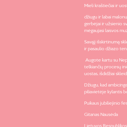
Mieli kraštiečiai ir uo
džiugu ir labai malonu
gerbėjai ir užsienio s
mėgaujasi laisvos mu
Savąjį išskirtinumą sk
ir pasaulio džiazo te
Augote kartu su Nep
telkiančių procesų ini
uostas, išdidžiai sklei
Džiugu, kad ambicinga
piliavietėje kylantis 
Puikaus jubiliejinio fe
Gitanas Nausėda
Lietuvos Respublikos