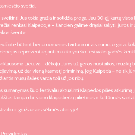
stamiesčio svečiai,
 sveikinti Jus tokia gražia ir solidžia proga. Jau 30-ąjį kartą viso
večiai renkasi Klaipėdoje – šiandien galime drąsiai sakyti: jūros ir
zikos švente.
leidžiate būtent bendruomenės tvirtumu ir atvirumu, o gera, kokybiš
ndencijas reprezentuojanti muzika yra šio festivalio garbės ženkl
riklausoma Lietuva – dėkoju Jums už geros nuotaikos, muzik
cijavimą, už dar vieną kasmetį priminimą, jog Klaipėda – ne tik jūr
džiantis mūsų šalies vardą toli už jos ribų.
s sumanymas šiuo festivaliu aktualinti Klaipėdos pilies atkūrimą
bokštas tampa dar vienu klaipėdiečių pilietinės ir kultūrinės santa
stivalio ir gražiausios sėkmės ateityje!
 Prezidentas