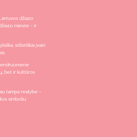
s Lietuvos džiazo
 džiazo mieste – ir
ka, stilistiškai įvairi
as.
ų bendruomene
ų, bet ir kultūros
 jau tampa realybe –
lkos simboliu.