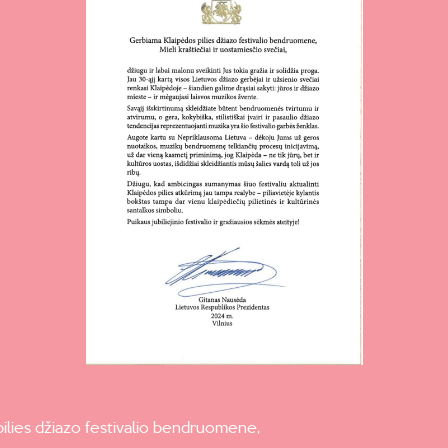
ilies džiazo festivalio bendruomene,