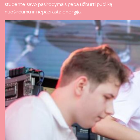
studentė savo pasirodymais geba užburti publiką
nuoširdumu ir nepaprasta energija.