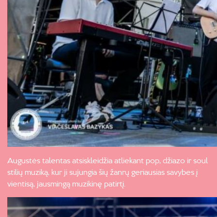
Augustės talentas atsiskleidžia atliekant pop, džiazo ir soul
stilių muziką, kur ji sujungia šių žanrų geriausias savybes į
vientisą, jausmingą muzikinę patirtį.