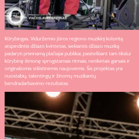
Kūrybingas, Viduržemio jūros regiono muzikinį koloritą
atspindintis džiazo kvintetas, siekiantis džiazo muziką
padaryti prieinamą plačiajai publikai, pasitelkiant tam tikslui
kūrybinę išmonę sprogstamais ritmais, netikėtais garsais ir
originaliomis stilistinėmis naujovėmis. Šis projektas yra
nuostabių, talentingų ir žinomų muzikantų
bendradarbiavimo rezultatas.