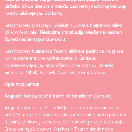
birželio 27-29 dienomis kviečia pasinerti į muzikinę kelionę
Teatro aikštėje jau 30 kartą.
Ketvirtadienį prasidėjo jubiliejinis 30-asis Klaipėdos pilies
džiazo festivalis.
Tiesioginę transliaciją kviečiame kasdien
žiūrėti naujienų portale tv3.lt.
Ketvirtadienį Klaipėdos Teatro aikštėje pasirodė Augustė
Kontautaitė ir Indrė Karbauskaitė, S. Šimkaus
konservatorijos jaunimo džiazo orkestras su Daniela
Simmons, Mihaly Borbely Quartet, Trombomania.
Apie muzikantus
Augustė Kontautaitė ir Indrė Karbauskaitė (Lietuva)
Augustė Kontautaitė – atlikėja, su scena susipažinusi jau
prieš 15 metų, per kuriuos sukaupė neįkainojamos patirties
iš įvairių konkursų, koncertų bei festivalių visoje Lietuvoje.
Entuziastinga Lietuvos Muzikos ir Teatro akademijos