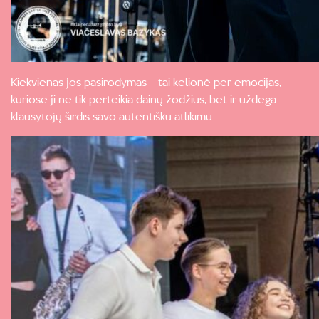
Kiekvienas jos pasirodymas – tai kelionė per emocijas,
kuriose ji ne tik perteikia dainų žodžius, bet ir uždega
klausytojų širdis savo autentišku atlikimu.