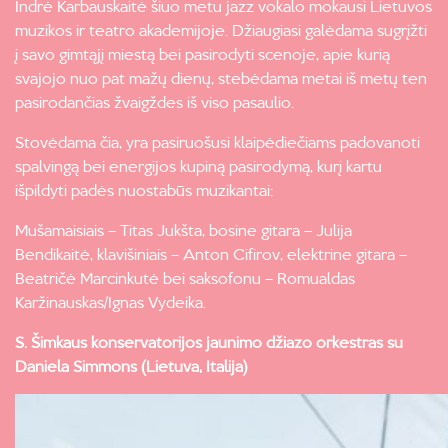
Indrė Karbauskaitė šiuo metu jazz vokalo mokausi Lietuvos
muzikos ir teatro akademijoje. Džiaugiasi galėdama sugrįžti
į savo gimtąjį miestą bei pasirodyti scenoje, apie kurią
svajojo nuo pat mažų dienų, stebėdama metai iš metų ten
pasirodančias žvaigždes iš viso pasaulio.
Stovėdama čia, yra pasiruošusi klaipėdiečiams padovanoti
spalvingą bei energijos kupiną pasirodymą, kurį kartu
išpildyti padės nuostabūs muzikantai:
Mušamaisiais – Titas Jukšta, bosine gitara – Julija
Bendikaitė, klavišiniais – Anton Cifirov, elektrine gitara –
Beatričė Marcinkutė bei saksofonu – Romualdas
Karžinauskas/Ignas Vydeika.
S. Šimkaus konservatorijos jaunimo džiazo orkestras su
Daniela Simmons (Lietuva, Italija)