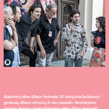
Klaipėdos pilies džiazo festivalis 30 kartą kviečia klausyti
geriausių džiazo virtuozų iš viso pasaulio. Neatsiejamu
vasaros desertu tapęs Klaipėdos pilies džiazo festivalis